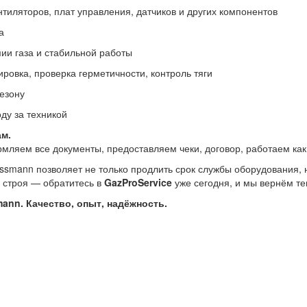
тиляторов, плат управления, датчиков и других компонентов
а
ии газа и стабильной работы
ровка, проверка герметичности, контроль тяги
сезону
ду за техникой
м.
ляем все документы, предоставляем чеки, договор, работаем как
ssmann позволяет не только продлить срок службы оборудования, 
з строя — обратитесь в
GazProService
уже сегодня, и мы вернём те
ann. Качество, опыт, надёжность.