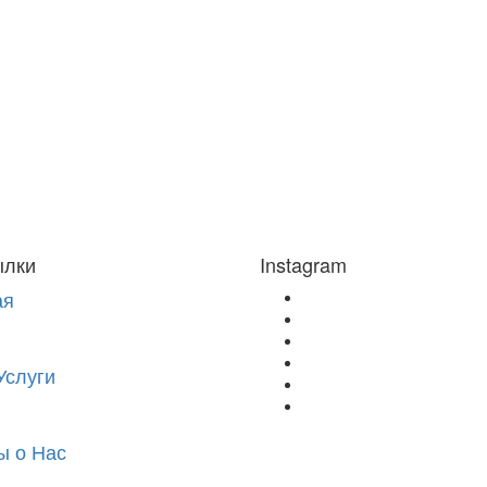
ылки
Instagram
ая
Услуги
ы о Нас