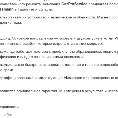
, качественного ремонта. Компания
GazProService
предлагает полн
essmann
в Ташкенте и области.
нально знаем их устройство и технические особенности. Мы не пр
долгие годы.
одряд. Основное направление — газовые и двухконтурные котлы Vi
кже типичные ошибки, которые встречаются в этих моделях.
команде работают мастера с профильным образованием, опытом 
фикацию и следим за техническими новинками.
олько важно быстро восстановить отопление и горячее водоснабж
е сроки.
ертифицированные комплектующие Viessmann или проверенные ана
авляется официальная гарантия. Мы уверены в результате и несем
справности
 ошибок