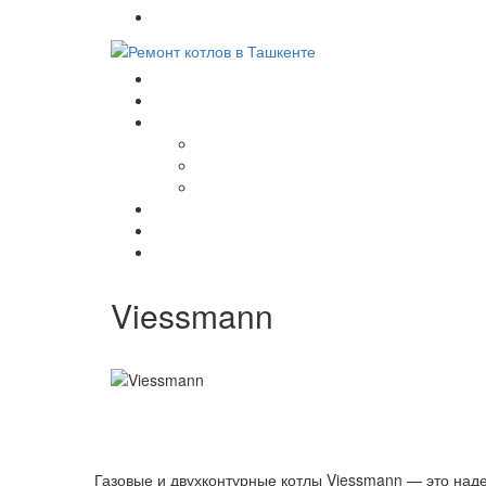
+998(97) 470-39-34
Viessmann
Газовые и двухконтурные котлы Viessmann — это наде