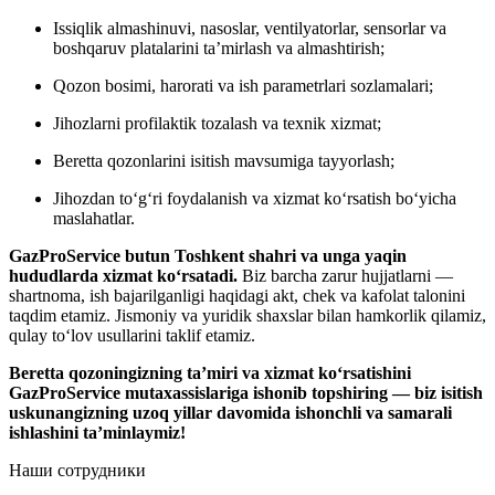
Issiqlik almashinuvi, nasoslar, ventilyatorlar, sensorlar va
boshqaruv platalarini ta’mirlash va almashtirish;
Qozon bosimi, harorati va ish parametrlari sozlamalari;
Jihozlarni profilaktik tozalash va texnik xizmat;
Beretta qozonlarini isitish mavsumiga tayyorlash;
Jihozdan to‘g‘ri foydalanish va xizmat ko‘rsatish bo‘yicha
maslahatlar.
GazProService butun Toshkent shahri va unga yaqin
hududlarda xizmat ko‘rsatadi.
Biz barcha zarur hujjatlarni —
shartnoma, ish bajarilganligi haqidagi akt, chek va kafolat talonini
taqdim etamiz. Jismoniy va yuridik shaxslar bilan hamkorlik qilamiz,
qulay to‘lov usullarini taklif etamiz.
Beretta qozoningizning ta’miri va xizmat ko‘rsatishini
GazProService mutaxassislariga ishonib topshiring — biz isitish
uskunangizning uzoq yillar davomida ishonchli va samarali
ishlashini ta’minlaymiz!
Наши сотрудники