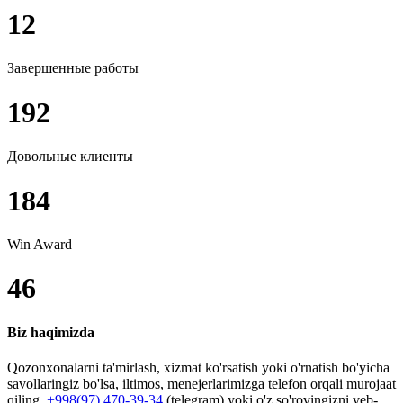
12
Завершенные работы
192
Довольные клиенты
184
Win Award
46
Biz haqimizda
Qozonxonalarni ta'mirlash, xizmat ko'rsatish yoki o'rnatish bo'yicha
savollaringiz bo'lsa, iltimos, menejerlarimizga telefon orqali murojaat
qiling.
+998(97) 470-39-34
(telegram) yoki o'z so'rovingizni veb-