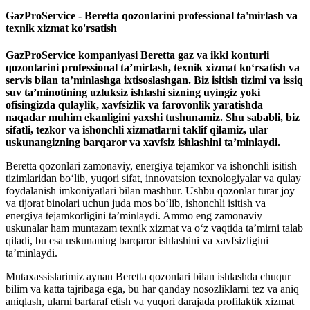
GazProService - Beretta qozonlarini professional ta'mirlash va
texnik xizmat ko'rsatish
GazProService kompaniyasi Beretta gaz va ikki konturli
qozonlarini professional ta’mirlash, texnik xizmat ko‘rsatish va
servis bilan ta’minlashga ixtisoslashgan. Biz isitish tizimi va issiq
suv ta’minotining uzluksiz ishlashi sizning uyingiz yoki
ofisingizda qulaylik, xavfsizlik va farovonlik yaratishda
naqadar muhim ekanligini yaxshi tushunamiz. Shu sababli, biz
sifatli, tezkor va ishonchli xizmatlarni taklif qilamiz, ular
uskunangizning barqaror va xavfsiz ishlashini ta’minlaydi.
Beretta qozonlari zamonaviy, energiya tejamkor va ishonchli isitish
tizimlaridan bo‘lib, yuqori sifat, innovatsion texnologiyalar va qulay
foydalanish imkoniyatlari bilan mashhur. Ushbu qozonlar turar joy
va tijorat binolari uchun juda mos bo‘lib, ishonchli isitish va
energiya tejamkorligini ta’minlaydi. Ammo eng zamonaviy
uskunalar ham muntazam texnik xizmat va o‘z vaqtida ta’mirni talab
qiladi, bu esa uskunaning barqaror ishlashini va xavfsizligini
ta’minlaydi.
Mutaxassislarimiz aynan Beretta qozonlari bilan ishlashda chuqur
bilim va katta tajribaga ega, bu har qanday nosozliklarni tez va aniq
aniqlash, ularni bartaraf etish va yuqori darajada profilaktik xizmat