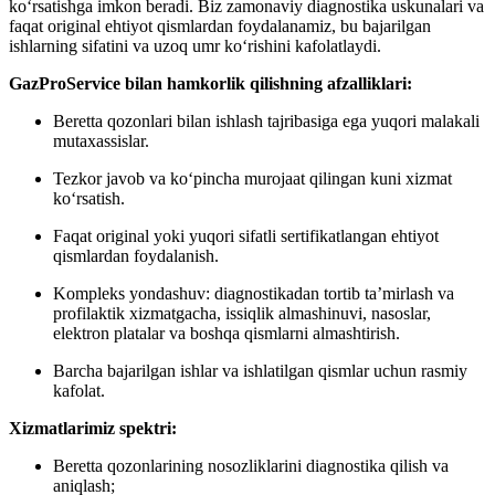
ko‘rsatishga imkon beradi. Biz zamonaviy diagnostika uskunalari va
faqat original ehtiyot qismlardan foydalanamiz, bu bajarilgan
ishlarning sifatini va uzoq umr ko‘rishini kafolatlaydi.
GazProService bilan hamkorlik qilishning afzalliklari:
Beretta qozonlari bilan ishlash tajribasiga ega yuqori malakali
mutaxassislar.
Tezkor javob va ko‘pincha murojaat qilingan kuni xizmat
ko‘rsatish.
Faqat original yoki yuqori sifatli sertifikatlangan ehtiyot
qismlardan foydalanish.
Kompleks yondashuv: diagnostikadan tortib ta’mirlash va
profilaktik xizmatgacha, issiqlik almashinuvi, nasoslar,
elektron platalar va boshqa qismlarni almashtirish.
Barcha bajarilgan ishlar va ishlatilgan qismlar uchun rasmiy
kafolat.
Xizmatlarimiz spektri:
Beretta qozonlarining nosozliklarini diagnostika qilish va
aniqlash;