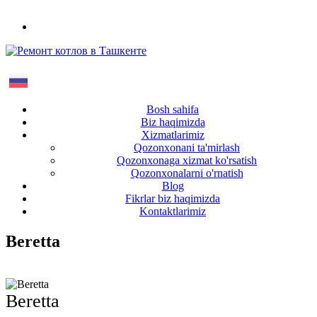
+998(97) 470-39-34
RUS
Bosh sahifa
Biz haqimizda
Xizmatlarimiz
Qozonxonani ta'mirlash
Qozonxonaga xizmat ko'rsatish
Qozonxonalarni o'rnatish
Blog
Fikrlar biz haqimizda
Kontaktlarimiz
Beretta
Beretta