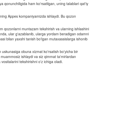
siya qonunchiligida ham ko'rsatilgan, uning talablari qat'iy
bizning Appes kompaniyamizda ishlaydi. Bu qozon
ham qozonlarni muntazam tekshirish va ularning ishlashini
ganda, ular g'azablanib, ularga yordam beradigan odamni
masi bilan yaxshi tanish bo'lgan mutaxassislarga ishonib
n uskunasiga obuna xizmat ko'rsatish bo'yicha bir
iz muammosiz ishlaydi va siz qimmat ta'mirlardan
sitalarini tekshirishni o'z ichiga oladi.