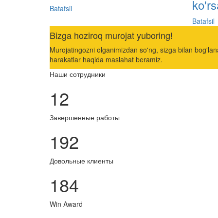
ko'rs
Batafsil
Batafsil
Bizga hoziroq murojat yuboring!
Murojatingozni olganimizdan so'ng, sizga bilan bog'lan
harakatlar haqida maslahat beramiz.
Наши сотрудники
12
Завершенные работы
192
Довольные клиенты
184
Win Award