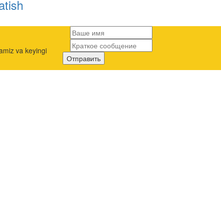
atish
amiz va keyingi
Отправить