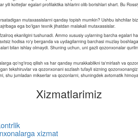
r yili kottejlar egalari profilaktika ishlarini olib borishlari shart. Bu Ros
ko'rsatadigan mutaxassislarni qanday topish mumkin? Ushbu ishchilar 
 tajribaga ega bo'lgan texnik jihatdan malakali mutaxassislar.
a afzalroq ekanligini tushunadi. Ammo xususiy uylarning barcha egalari 
a baxtsiz hodisa ro'y berganda va uydagilarning barchasi muzlay boshla
nalari bilan ishlay olmaydi. Shuning uchun, uni gazli qozonxonalar quril
larga qo'ng'iroq qilish va har qanday murakkablikni ta'mirlash va qozo
zilgan tekshiruvlar va qozonxonani sozlash tufayli sizning qozonxonang
ini, shu jumladan mikserlar va qozonlarni, shuningdek avtomatik himoya vo
Xizmatlarimiz
kontrlik
nxonalarga xizmat