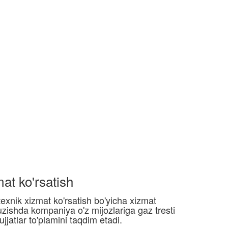
RUS
t ko'rsatish
k texnik xizmat ko'rsatish bo'yicha xizmat
uzishda kompaniya o'z mijozlariga gaz tresti
jatlar to'plamini taqdim etadi.