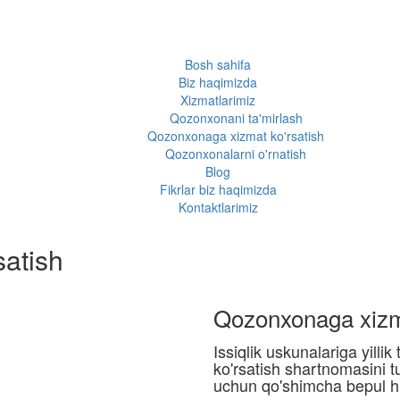
Bosh sahifa
Biz haqimizda
Xizmatlarimiz
Qozonxonani ta'mirlash
Qozonxonaga xizmat ko'rsatish
Qozonxonalarni o'rnatish
Blog
Fikrlar biz haqimizda
Kontaktlarimiz
atish
Qozonxonaga xizma
Issiqlik uskunalariga yilli
ko'rsatish shartnomasini t
uchun qo'shimcha bepul huj