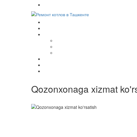
+998(97) 470-39-34
Qozonxonaga xizmat ko'rs