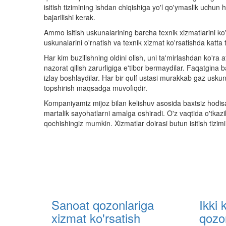
isitish tizimining ishdan chiqishiga yo'l qo'ymaslik uchun ha
bajarilishi kerak.
Ammo isitish uskunalarining barcha texnik xizmatlarini 
uskunalarini o'rnatish va texnik xizmat ko'rsatishda katta
Har kim buzilishning oldini olish, uni ta'mirlashdan ko'r
nazorat qilish zarurligiga e'tibor bermaydilar. Faqatgin
izlay boshlaydilar. Har bir qulf ustasi murakkab gaz usku
topshirish maqsadga muvofiqdir.
Kompaniyamiz mijoz bilan kelishuv asosida baxtsiz hodisa
martalik sayohatlarni amalga oshiradi. O'z vaqtida o'tka
qochishingiz mumkin. Xizmatlar doirasi butun isitish tizim
Sanoat qozonlariga
Ikki 
xizmat ko'rsatish
qozo