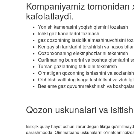
Kompaniyamiz tomonidan xizm
kafolatlaydi.
Yonish kamerasini yoqish qismini tozalash
Ichki gaz kanallarini tozalash
gaz qozonining issiqlik almashinuvchisini toz
Kengayish tanklarini tekshirish va nasos bila
Qozonxonaning elektr jihozlarini tekshirish
Qurilmaning burnerini va boshqa qismlarini s
Tuman gazlarining tarkibini tekshirish
O'rnatilgan qozonning ishlashini va sozlanishi
O'chirish valfining ishga tushirilishi va zichlig
Besleme gaz quvurini tekshirish va boshqalar
Qozon uskunalari va isitish 
Issiqlik qulay hayot uchun zarur degan fikrga qo'shilmayd
qarashmoqda. Qimmatbaho uskunalarni o'rnatganingizdan 