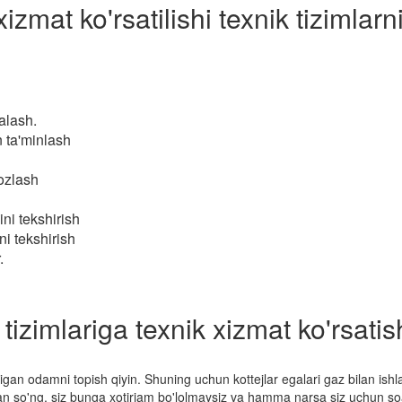
at ko'rsatilishi texnik tizimlarni
alash.
n ta'minlash
ozlash
ni tekshirish
ini tekshirish
.
tizimlariga texnik xizmat ko'rsatis
igan odamni topish qiyin. Shuning uchun kottejlar egalari gaz bilan ishl
so'ng, siz bunga xotirjam bo'lolmaysiz va hamma narsa siz uchun soat