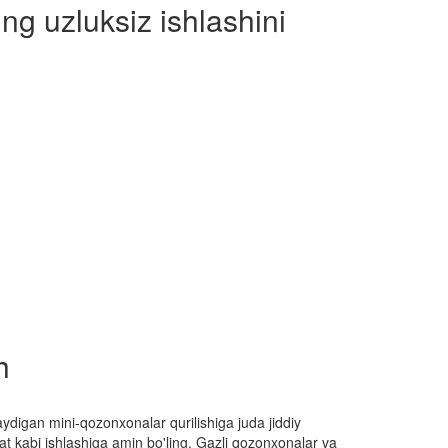
ng uzluksiz ishlashini
h
aydigan mini-qozonxonalar qurilishiga juda jiddiy
 kabi ishlashiga amin bo'ling. Gazli qozonxonalar va