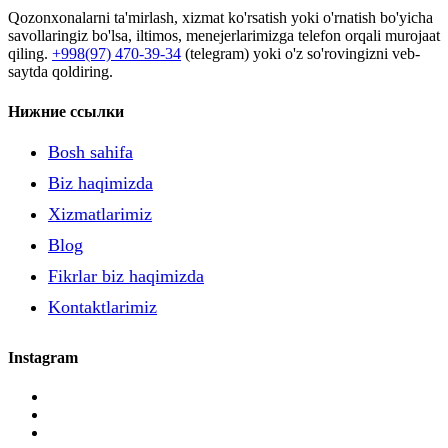
Qozonxonalarni ta'mirlash, xizmat ko'rsatish yoki o'rnatish bo'yicha
savollaringiz bo'lsa, iltimos, menejerlarimizga telefon orqali murojaat
qiling.
+998(97) 470-39-34
(telegram) yoki o'z so'rovingizni veb-
saytda qoldiring.
Нижние ссылки
Bosh sahifa
Biz haqimizda
Xizmatlarimiz
Blog
Fikrlar biz haqimizda
Kontaktlarimiz
Instagram