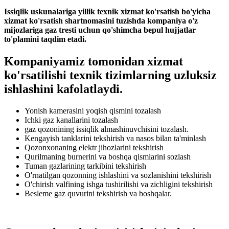
Issiqlik uskunalariga yillik texnik xizmat ko'rsatish bo'yicha
xizmat ko'rsatish shartnomasini tuzishda kompaniya o'z
mijozlariga gaz tresti uchun qo'shimcha bepul hujjatlar
to'plamini taqdim etadi.
Kompaniyamiz tomonidan xizmat
ko'rsatilishi texnik tizimlarning uzluksiz
ishlashini kafolatlaydi.
Yonish kamerasini yoqish qismini tozalash
Ichki gaz kanallarini tozalash
gaz qozonining issiqlik almashinuvchisini tozalash.
Kengayish tanklarini tekshirish va nasos bilan ta'minlash
Qozonxonaning elektr jihozlarini tekshirish
Qurilmaning burnerini va boshqa qismlarini sozlash
Tuman gazlarining tarkibini tekshirish
O'rnatilgan qozonning ishlashini va sozlanishini tekshirish
O'chirish valfining ishga tushirilishi va zichligini tekshirish
Besleme gaz quvurini tekshirish va boshqalar.