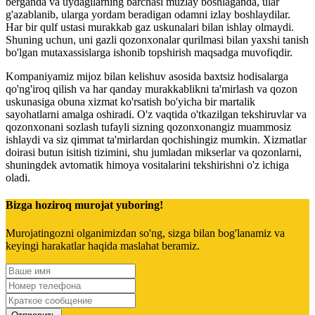
berganda va uydagilarning barchasi muzlay boshlaganda, ular
g'azablanib, ularga yordam beradigan odamni izlay boshlaydilar.
Har bir qulf ustasi murakkab gaz uskunalari bilan ishlay olmaydi.
Shuning uchun, uni gazli qozonxonalar qurilmasi bilan yaxshi tanish
bo'lgan mutaxassislarga ishonib topshirish maqsadga muvofiqdir.
Kompaniyamiz mijoz bilan kelishuv asosida baxtsiz hodisalarga
qo'ng'iroq qilish va har qanday murakkablikni ta'mirlash va qozon
uskunasiga obuna xizmat ko'rsatish bo'yicha bir martalik
sayohatlarni amalga oshiradi. O'z vaqtida o'tkazilgan tekshiruvlar va
qozonxonani sozlash tufayli sizning qozonxonangiz muammosiz
ishlaydi va siz qimmat ta'mirlardan qochishingiz mumkin. Xizmatlar
doirasi butun isitish tizimini, shu jumladan mikserlar va qozonlarni,
shuningdek avtomatik himoya vositalarini tekshirishni o'z ichiga
oladi.
Bizga hoziroq murojat yuboring!
Murojatingozni olganimizdan so'ng, sizga bilan bog'lanamiz va
keyingi harakatlar haqida maslahat beramiz.