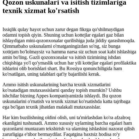
Qozon uskunalari va isitish tizimlariga
texnik xizmat ko'rsatish
Issiqlik qulay hayot uchun zarur degan fikrga qo'shilmaydigan
odamni topish qiyin. Shuning uchun kottejlar egalari gaz bilan
ishlaydigan mini-qozonxonalar qurilishiga juda jiddiy qarashmoqda.
Qimmatbaho uskunalarni o'rnatganingizdan so'ng, siz bunga
xotirjam bo'lolmaysiz va hamma narsa siz uchun soat kabi ishlashiga
amin bo'ling. Gazli qozonxonalar va isitish tizimining ishdan
chiqishiga yo'l qo'ymaslik uchun har yili kottejlar egalari profilaktika
ishlarini olib borishlari shart. Bu Rossiya qonunchiligida ham
ko'rsatilgan, uning talablari qat'iy bajarilishi kerak.
Ammo isitish uskunalarining barcha texnik xizmatlarini
ko'rsatadigan mutaxassislarni qanday topish mumkin? Ushbu
ishchilar bizning Appes kompaniyamizda ishlaydi. Bu qozon
uskunalarini o'rnatish va texnik xizmat ko'rsatishda katta tajribaga
ega bo'lgan texnik jihatdan malakali mutaxassislar.
Har kim buzilishning oldini olish, uni ta'mirlashdan ko'ra afzalroq
ekanligini tushunadi. Ammo xususiy uylarning barcha egalari ham
qozonlarni muntazam tekshirish va ularning ishlashini nazorat qilish
zarurligiga e'tibor bermaydilar. Faqatgina baxtsiz hodisa ro'y