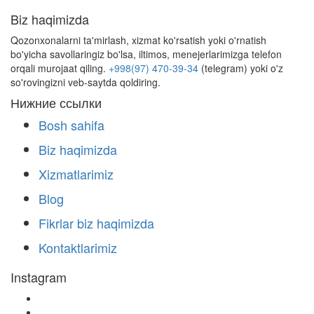
Biz haqimizda
Qozonxonalarni ta'mirlash, xizmat ko'rsatish yoki o'rnatish
bo'yicha savollaringiz bo'lsa, iltimos, menejerlarimizga telefon
orqali murojaat qiling.
+998(97) 470-39-34
(telegram) yoki o'z
so'rovingizni veb-saytda qoldiring.
Нижние ссылки
Bosh sahifa
Biz haqimizda
Xizmatlarimiz
Blog
Fikrlar biz haqimizda
Kontaktlarimiz
Instagram