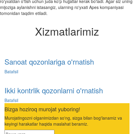
ro'yxatdan o'tish uchun juda ko'p hujjatlar kerak bo'ladi. Agar siz uning
mijoziga aylanishni istasangiz, ularning ro'yxati Apes kompaniyasi
tomonidan taqdim etiladi.
Xizmatlarimiz
Sanoat qozonlariga o'rnatish
Batafsil
Ikki kontrlik qozonlarni o'rnatish
Batafsil
Bizga hoziroq murojat yuboring!
Murojatingozni olganimizdan so'ng, sizga bilan bog'lanamiz va
keyingi harakatlar haqida maslahat beramiz.