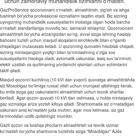
uchun zamonaviy muhandislik tizimlarini o'rnatish.
GazProService qozonxonani o'rnatish, almashtirish, yig'ish va ishga
tushirish bo'yicha professional xizmatlarni taqdim etadi. Biz sizning
uyingizning muhandislik xususiyatlarini inobatga olgan holda barcha
o'rnatish standartlariga muvofiq tez, samarali ishlaymiz. Qozonxonani
almashtirish bo'yicha arizangizdan so'ng, avval sizga ishning haqiqiy
bahosini tuzish uchun mavjud aloqalarni sinchkovlik bilan o'rganib
chiqadigan mutaxassis keladi. U qozonning quvvatini hisoblab chiqadi,
sizning mintaqangizni yoqilg'i bilan ta'minlashning o'ziga xos
xususiyatlarini hisobga oladi, avtomatik uskunalar, issiq suv ta'minoti,
elektr uzatish va qurilmaning yordamchi qismlari uchun echimlarini
taklif qiladi.
Mavjud qozonni kuchliroq (10 kVt dan yuqori) quvvatga almashtirishda
siz Mosoblgaz bo'limiga ruxsat olish uchun murojaat qilishingiz kerak,
bu erda sizga gaz uskunalarini almashtirish uchun texnik shartlar
beriladi. Agar qozon quvvati 10 kVt dan oshmasa, u holda mintaqaviy
gaz xizmatiga ariza yozish kifoya qiladi. Shartnomada siz o'rnatadigan
uskunani aniq ko'rsatishi juda muhim; agar mos kelmasa, siz gaz
ta'minotidan uzilib qolishingiz mumkin.
Gazli qozon va boshqa jihozlarni almashtirish va texnik xizmat
ko'rsatish bo'yicha shartnoma tuzishda sizga "Mosoblgaz" AJda