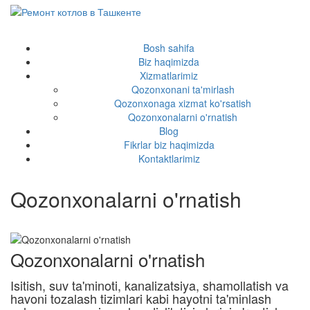
RUS
Bosh sahifa
Biz haqimizda
Xizmatlarimiz
Qozonxonani ta'mirlash
Qozonxonaga xizmat ko'rsatish
Qozonxonalarni o'rnatish
Blog
Fikrlar biz haqimizda
Kontaktlarimiz
Qozonxonalarni o'rnatish
Qozonxonalarni o'rnatish
Isitish, suv ta'minoti, kanalizatsiya, shamollatish va
havoni tozalash tizimlari kabi hayotni ta'minlash