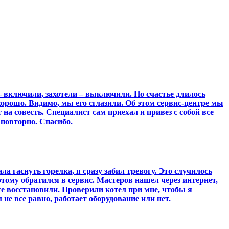
– включили, захотели – выключили. Но счастье длилось
л хорошо. Видимо, мы его сглазили. Об этом сервис-центре мы
 на совесть. Специалист сам приехал и привез с собой все
 повторно. Спасибо.
а гаснуть горелка, я сразу забил тревогу. Это случилось
этому обратился в сервис. Мастеров нашел через интернет,
се восстановили. Проверили котел при мне, чтобы я
 не все равно, работает оборудование или нет.