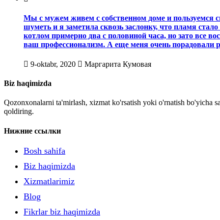
Мы с мужем живем с собственном доме и пользуемся св
шуметь и я заметила сквозь заслонку, что пламя стал
котлом примерно два с половиной часа, но зато все во
ваш профессионализм. А еще меня очень порадовали р
9-oktabr, 2020
Маргарита Кумовая
Biz haqimizda
Qozonxonalarni ta'mirlash, xizmat ko'rsatish yoki o'rnatish bo'yicha sa
qoldiring.
Нижние ссылки
Bosh sahifa
Biz haqimizda
Xizmatlarimiz
Blog
Fikrlar biz haqimizda