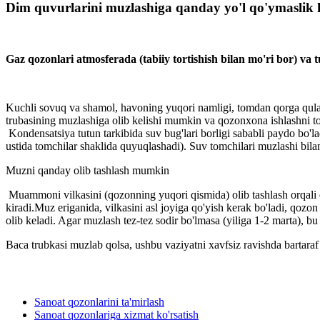
Dim quvurlarini muzlashiga qanday yo'l qo'ymaslik 
Gaz qozonlari atmosferada (tabiiy tortishish bilan mo'ri bor) va
Kuchli sovuq va shamol, havoning yuqori namligi, tomdan qorga qulab t
trubasining muzlashiga olib kelishi mumkin va qozonxona ishlashni to'
Kondensatsiya tutun tarkibida suv bug'lari borligi sababli paydo bo'l
ustida tomchilar shaklida quyuqlashadi). Suv tomchilari muzlashi bila
Muzni qanday olib tashlash mumkin
Muammoni vilkasini (qozonning yuqori qismida) olib tashlash orqali 
kiradi.Muz eriganida, vilkasini asl joyiga qo'yish kerak bo'ladi, qozo
olib keladi. Agar muzlash tez-tez sodir bo'lmasa (yiliga 1-2 marta), b
Baca trubkasi muzlab qolsa, ushbu vaziyatni xavfsiz ravishda bartaraf e
Sanoat qozonlarini ta'mirlash
Sanoat qozonlariga xizmat ko'rsatish