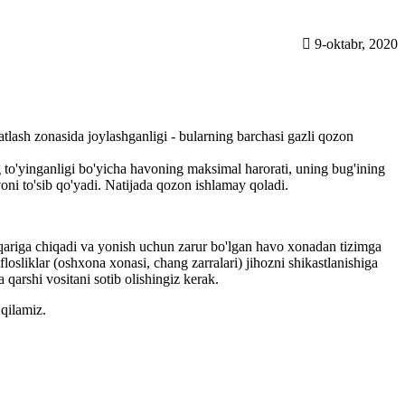
9-oktabr, 2020
tlash zonasida joylashganligi - bularning barchasi gazli qozon
g to'yinganligi bo'yicha havoning maksimal harorati, uning bug'ining
oni to'sib qo'yadi. Natijada qozon ishlamay qoladi.
qariga chiqadi va yonish uchun zarur bo'lgan havo xonadan tizimga
losliklar (oshxona xonasi, chang zarralari) jihozni shikastlanishiga
qarshi vositani sotib olishingiz kerak.
 qilamiz.