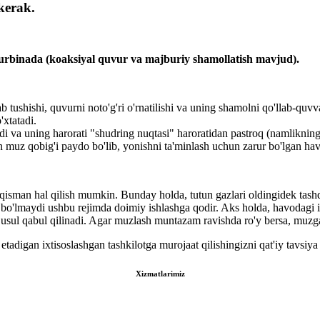
kerak.
 turbinada (koaksiyal quvur va majburiy shamollatish mavjud).
ushishi, quvurni noto'g'ri o'rnatilishi va uning shamolni qo'llab-quvva
xtatadi.
adi va uning harorati "shudring nuqtasi" haroratidan pastroq (namliknin
n muz qobig'i paydo bo'lib, yonishni ta'minlash uchun zarur bo'lgan hav
qisman hal qilish mumkin. Bunday holda, tutun gazlari oldingidek tash
n bo'lmaydi ushbu rejimda doimiy ishlashga qodir. Aks holda, havodagi if
u usul qabul qilinadi. Agar muzlash muntazam ravishda ro'y bersa, muzga 
tadigan ixtisoslashgan tashkilotga murojaat qilishingizni qat'iy tavsiya
Xizmatlarimiz