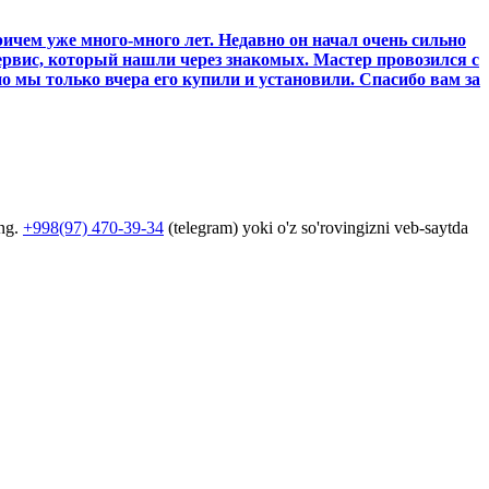
ичем уже много-много лет. Недавно он начал очень сильно
сервис, который нашли через знакомых. Мастер провозился с
вно мы только вчера его купили и установили. Спасибо вам за
ing.
+998(97) 470-39-34
(telegram) yoki o'z so'rovingizni veb-saytda