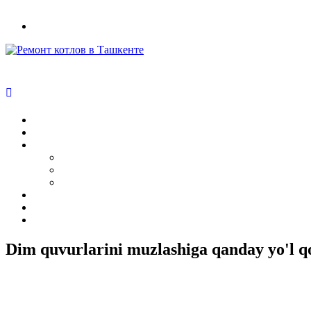
+998(97) 470-39-34
RUS
Dim quvurlarini muzlashiga qanday yo'l q