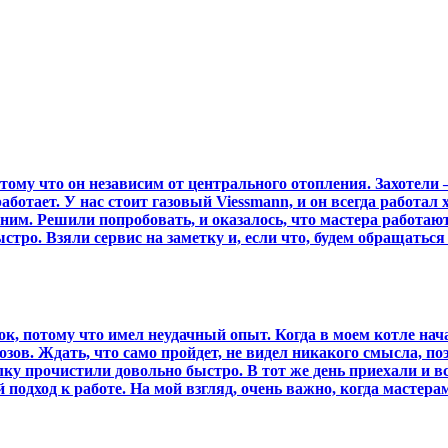
ому что он независим от центрального отопления. Захотели 
работает. У нас стоит газовый Viessmann, и он всегда работа
 ним. Решили попробовать, и оказалось, что мастера работают
тро. Взяли сервис на заметку и, если что, будем обращаться
, потому что имел неудачный опыт. Когда в моем котле начал
озов. Ждать, что само пройдет, не видел никакого смысла, по
лку прочистили довольно быстро. В тот же день приехали и в
 подход к работе. На мой взгляд, очень важно, когда мастерам