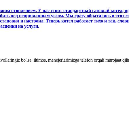
оим отоплением. У нас стоит стандартный газовый котел, пр
о бить под непривычным углом. Мы сразу обратились в этот 
сстановил и настроил. Теперь котел работает тихо и так, сло
асценки на услуги.
vollaringiz bo'lsa, iltimos, menejerlarimizga telefon orqali murojaat qil