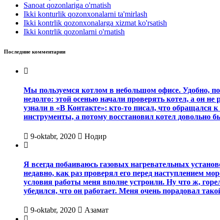
Sanoat qozonlariga o'rnatish
Ikki konturlik qozonxonalarni ta'mirlash
Ikki kontrlik qozonxonalarga xizmat ko'rsatish
Ikki kontrlik qozonlarni o'rnatish
Последние комментарии
Мы пользуемся котлом в небольшом офисе. Удобно, пот
недолго: этой осенью начали проверять котел, а он не 
узнали в «В Контакте»: кто-то писал, что обращался к
инструменты, а потому восстановил котел довольно быс
9-oktabr, 2020
Нодир
Я всегда побаиваюсь газовых нагревательных установок
недавно, как раз проверял его перед наступлением мор
условия работы меня вполне устроили. Ну что ж, горе
убедился, что он работает. Меня очень порадовал такой
9-oktabr, 2020
Азамат