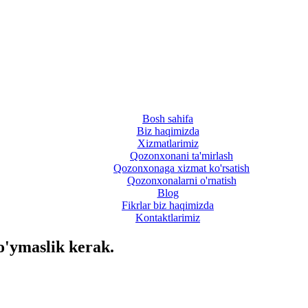
Bosh sahifa
Biz haqimizda
Xizmatlarimiz
Qozonxonani ta'mirlash
Qozonxonaga xizmat ko'rsatish
Qozonxonalarni o'rnatish
Blog
Fikrlar biz haqimizda
Kontaktlarimiz
o'ymaslik kerak.